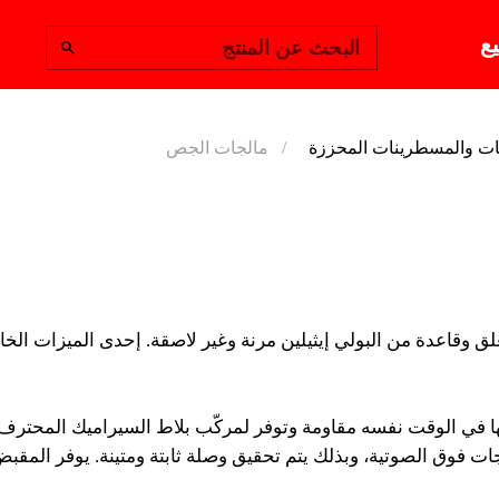
يع
البحث عن المنتج
ت والمسطرينات المحززة
مالجات الجص
مالجات ا
البولي إيثيلين مرنة وغير لا
ة لمالجات وأمشاط RUBI اقتصادية، لكنها في الوقت نفسه مقاومة وتوفر لمركّب بلاط الس