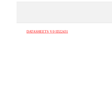
DATASHEETS
V.0
ID22431