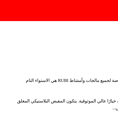
Change Region
لجص
مالجات الجص المرنة من RUBI مزودة بمقبض بلاستيكي مغلق، وقاعدة من
صقة.
مالجات الجص المرنة من RUBI مزودة بمقبض بلاستيكي مغلق وقاعدة من البولي إيثيلين مرنة وغير لاصقة. إحدى الميزات الخاصة لجميع مالجات وأمشاط RUBI هي الاستواء التام
يراميك المحترف خيارًا عالي الموثوقية. يتكون المقبض البلاستيكي المغلق