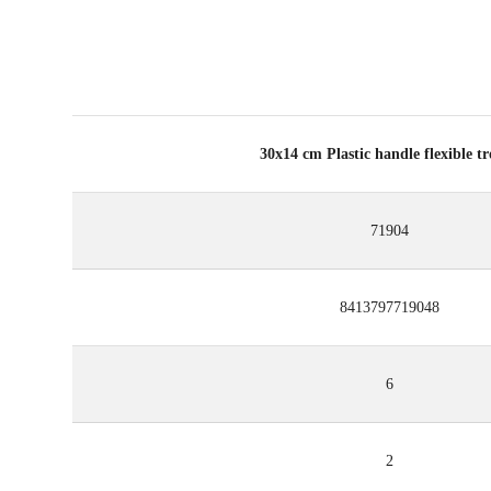
30x14 cm Plastic handle flexible t
71904
8413797719048
6
2