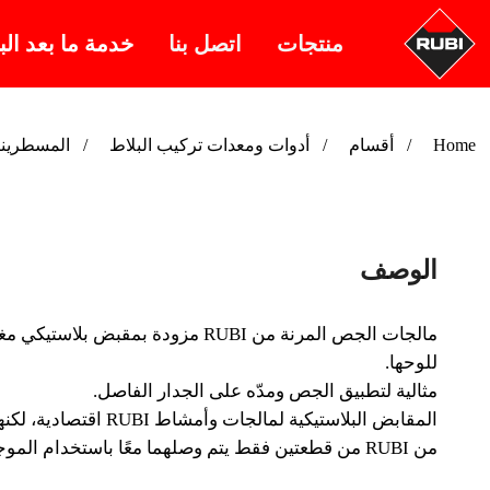
منتجات
اتصل بنا
خدمة ما بعد الب
Home
أقسام
أدوات ومعدات تركيب البلاط
المسطرينا
الوصف
للوحها.
مثالية لتطبيق الجص ومدّه على الجدار الفاصل.
المقابض البلاستيكي
من RUBI من قطعتين فقط يتم وصلهما معًا باستخدام الموجات فوق الصوتية، وبذلك يتم تحقيق وصلة ثابتة ومتينة. يوفر المقبض...