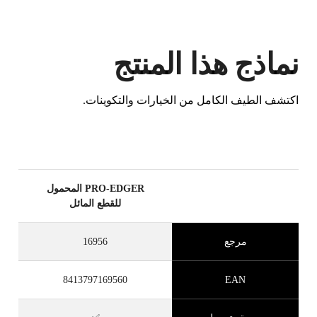
نماذج هذا المنتج
اكتشف الطيف الكامل من الخيارات والتكوينات.
عن طريق تسجيل هذا المنتج في RUBI
CLUB
كسب
حتى 84
نقطة RUBI
PRO-EDGER المحمول
BETA VERSION IN ENGLISH
للقطع المائل
مرجع
16956
8413797169560
EAN