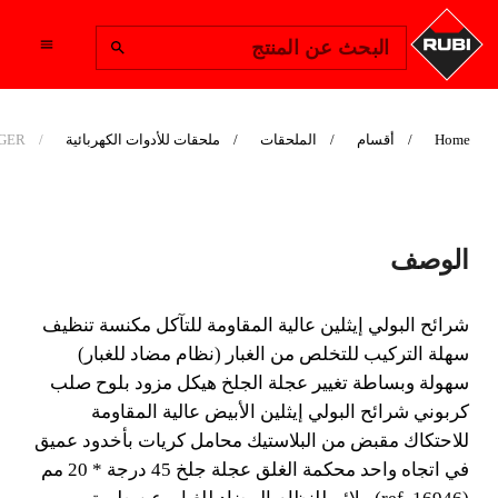
Change Region
البحث عن المنتج
Home
أقسام
الملحقات
ملحقات للأدوات الكهربائية
PRO-EDGER مل
PRO-EDGER ملحق
الوصف
القطع المائل والميتري
شرائح البولي إيثلين عالية المقاومة للتآكل مكنسة تنظيف
نظام محمول احترافي للاستخدام
سهلة التركيب للتخلص من الغبار (نظام مضاد للغبار)
المكثف ، مصمم خصيصًا لـ تجويف
سهولة وبساطة تغيير عجلة الجلخ هيكل مزود بلوح صلب
و ميترى جاف للبلاط كبير الحجم ،
كربوني شرائح البولي إيثلين الأبيض عالية المقاومة
بشكل أساسي
للاحتكاك مقبض من البلاستيك محامل كريات بأخدود عميق
في اتجاه واحد محكمة الغلق عجلة جلخ 45 درجة * 20 مم
شرائح البولي إيثلين عالية المقاومة للتآكل مكنسة تنظيف