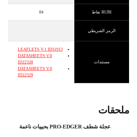
RUBI نقاط
84
الرمز الشريطي
LEAFLETS
V.1
ID11913
DATASHEETS
V.0
مستندات
ID22328
DATASHEETS
V.0
ID22329
ملحقات
عجلة شطف PRO-EDGER بحبيبات ناعمة