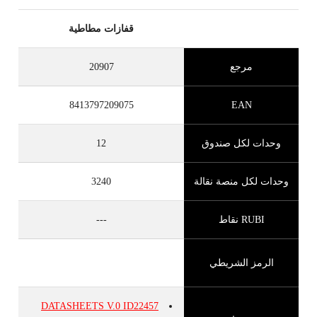
قفازات مطاطية
مرجع
20907
8413797209075
EAN
وحدات لكل صندوق
12
وحدات لكل منصة نقالة
3240
RUBI نقاط
---
الرمز الشريطي
DATASHEETS
V.0
ID22457