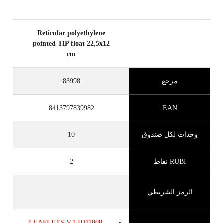
Reticular polyethylene
pointed TIP float 22,5x12
cm
مرجع
83998
8413797839982
EAN
وحدات لكل صندوق
10
RUBI نقاط
2
الرمز الشريطي
LEAFLETS
V.1
ID11808