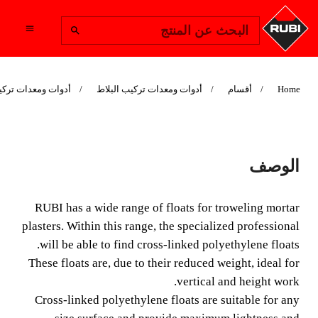
Change Region
البحث عن المنتج
Home
أقسام
أدوات ومعدات تركيب البلاط
أدوات ومعدات تركي
RETICULATED
الوصف
POLYETHYLENE
FLOATS
RUBI has a wide range of floats for troweling mortar
plasters. Within this range, the specialized professional
RUBI has a wide range of floats for finish floating mortar
will be able to find cross-linked polyethylene floats.
plastering. Within this range, the specialized professional
These floats are, due to their reduced weight, ideal for
will be able to find the polyethylene reticular floats.
vertical and height work.
Cross-linked polyethylene floats are suitable for any