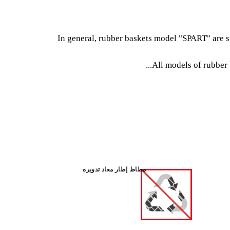
SPART N. 00
The range of rubber baskets "SPART" are very versa
In general, rubber baskets model "SPART" are su
professionals in the construction sector. In g
"SPART" are suitable for the manual prepara
All models of rubber
mortar and any other type of paste, but its main func
materials and the removal of d
مطاط إطار معاد تدويره