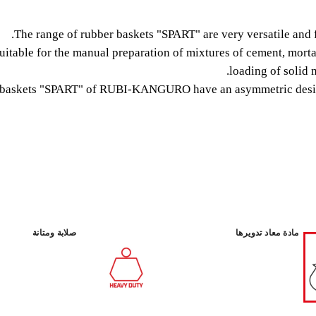
0 (12 L.)
The range of rubber baskets "SPART" are very versatile and fu
tile and functional for all
itable for the manual preparation of mixtures of cement, mortar 
eneral, rubber baskets model
loading of solid 
tion of mixtures of cement,
 baskets "SPART" of RUBI-KANGURO have an asymmetric design, 
tion is the loading of solid
ebris from the construction.
مادة معاد تدويرها
صلابة ومتانة