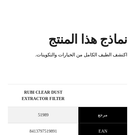
نماذج هذا المنتج
اكتشف الطيف الكامل من الخيارات والتكوينات.
عن طريق تسجيل هذا المنتج في RUBI
CLUB
كسب
حتى 7
نقطة RUBI
RUBI CLEAR DUST
BETA VERSION IN ENGLISH
EXTRACTOR FILTER
مرجع
51989
8413797519891
EAN