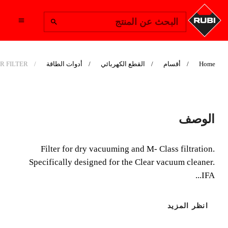
Change Region
البحث عن المنتج
Home
أقسام
القطع الكهربائي
أدوات الطاقة
R FILTER
RUBI CLEAR DUST
الوصف
EXTRACTOR
FILTER
Filter for dry vacuuming and M- Class filtration.
Specifically designed for the Clear vacuum cleaner.
Filter for dry vacuuming and M- Class
IFA...
filtration.Specifically designed for the Clear vacuum
cleaner.IFA certification.
انظر المزيد