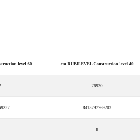
60 cm RUBILEVEL Construction level
40 cm RUBILEVEL Construction level
2
76920
69227
8413797769203
8