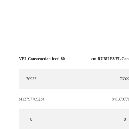
80 cm RUBILEVEL Construction level
76923
7692
8413797769234
84137977
8
8