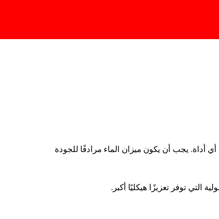
Change Region
RU
 أحد أكثر الأدوات استخدامًا في العديد من مهن قطاع
 أن يكون مجرد أداة عادية.
أي أداة. يجب أن يكون ميزان الماء مرادفًا للجودة