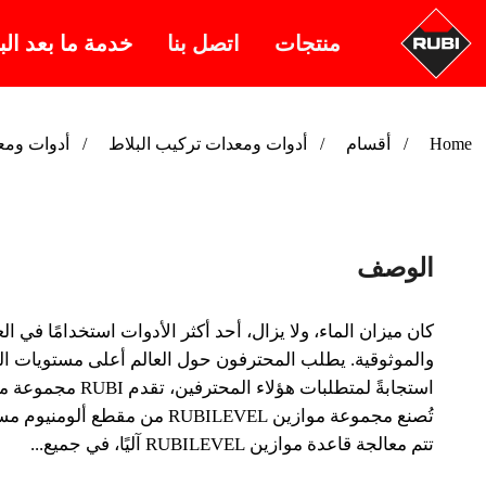
منتجات
اتصل بنا
خدمة ما بعد الب
Home
أقسام
أدوات ومعدات تركيب البلاط
أدوات ومع
الوصف
كان ميزان الماء، ولا يزال، أحد أكثر الأدوات استخدامًا في ا
والموثوقية. يطلب المحترفون حول العالم أعلى مستويات ال
استجابةً لمتطلبات هؤلاء المحترفين، تقدم RUBI مجموعة موازين RUBILEVEL.
تُصنع مجموعة موازين RUBILEVEL من مقطع ألومنيوم مستطيل خفيف جدًا، ولكن دون التضحية بالمقاومة بفضل الأضلاع الطولية التي توفر تعزيزًا هيكليًا أكبر.
تتم معالجة قاعدة موازين RUBILEVEL آليًا، في جميع...