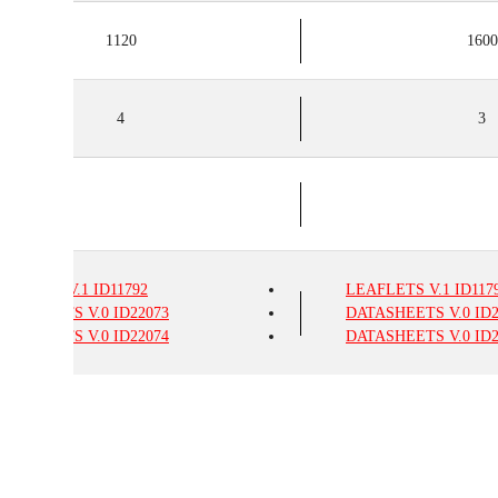
1120
1600
4
3
EAFLETS
V.1
ID11792
LEAFLETS
V.1
ID117
ATASHEETS
V.0
ID22073
DATASHEETS
V.0
ID2
ATASHEETS
V.0
ID22074
DATASHEETS
V.0
ID2