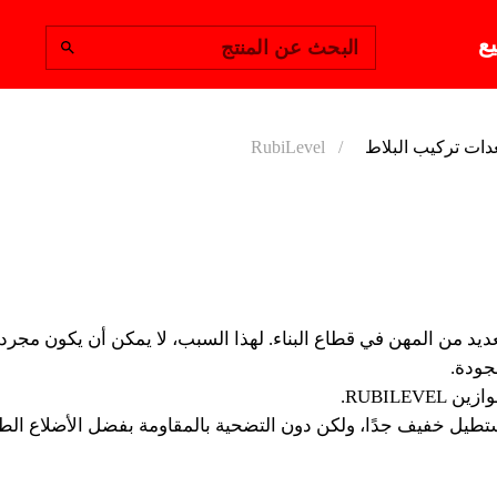
يع
البحث عن المنتج
دات تركيب البلاط
RubiLevel
BILEVEL
كان ميزان الماء، ولا يزال،
البناء. ولهذا السبب لا ينبغي
لعديد من المهن في قطاع البناء. لهذا السبب، لا يمكن أن يكون مجرد 
جودة.