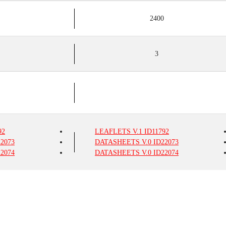
2400
3
92
LEAFLETS
V.1
ID11792
2073
DATASHEETS
V.0
ID22073
2074
DATASHEETS
V.0
ID22074