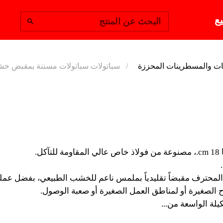
يع
البحث عن المنتج
ت والمسطرينات المحززة
سباتولات سباتولات مسننة بمقبض خش
سباتولات 
بمقبض خ
لمحترف مقبضاً تقليدياً بملمس ناعم للخشب الطبيعي، بفضل عمليات 
الصلابة العالية لصفائحها.