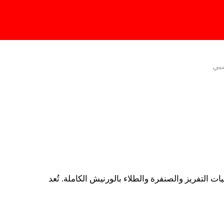
Change Region
بي
سباتولات مسننة
شبي
تتميز سباتولات RUBI ذات المقابض الخشبية بصفيحة عرضها 18 cm، مصنوعة
من فولاذ خاص عالي المقاومة للتآكل. ومن خصائص جميع سباتولات RUBI
التفريز والصنفرة والطلاء بالورنيش الكاملة. تُعد