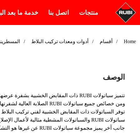
منتجات
اتصل بنا
خدمة ما بعد الب
Home
أقسام
أدوات ومعدات تركيب البلاط
المسطرينا
الوصف
تتميز سباتولات RUBI ذات المقابض الخشبية بشفرة عرضها 18 cm.، مصنوعة من فولاذ خاص عالي المقاومة للتآكل.
ومن خصائص جميع سباتولات RUBI الصلابة العالية لشفرتها.
توفر السباتولات ذات المقابض الخشبية لفني تركيب البلاط ا
سباتولات RUBI والسباتولات المشطية مثالية لأعمال الإصلاح الصغيرة أو لمناطق العمل الصغيرة أو صعبة الوصول.
جانب آخر يميز مجموعة سباتولات RUBI عن غيرها هو التشكيلة الواسعة من...