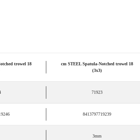
Notched trowel
18 cm STEEL Spatula-Notched trowel
)
(3x3)
4
71923
19246
8413797719239
3mm