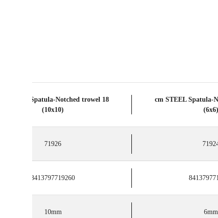
8 cm STEEL Spatula-Notched trowel
18 cm STEEL Spatula-
(10x10)
(6x6
71926
7192
8413797719260
84137977
10mm
6mm