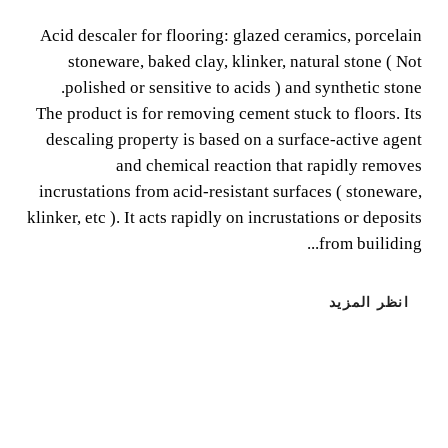
Acid descaler for flooring: glazed ceramics, porcelain
stoneware, baked clay, klinker, natural stone ( Not
Acid descaler for flooring: glazed ceramics, porcelain
polished or sensitive to acids ) and synthetic stone.
stoneware, baked clay, klinker, natural stone ( Not
polished or sensitive to acids ) and synthetic stone.
The product is for removing cement stuck to floors. Its
descaling property is based on a surface-active agent
and chemical reaction that rapidly removes
incrustations from acid-resistant surfaces ( stoneware,
klinker, etc ). It acts rapidly on incrustations or deposits
from builiding...
انظر المزيد