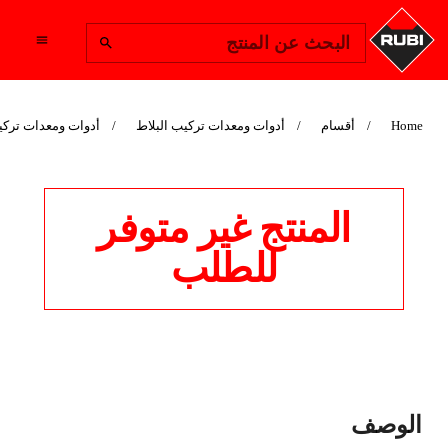
Change Region
البحث عن المنتج
Home
أقسام
أدوات ومعدات تركيب البلاط
أدوات ومعدات تركي
المنتج غير متوفر
للطلب
مطرقة تكسير الحجارة
الوصف
بمقبض SOFTGRIP