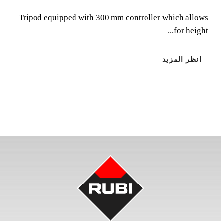
Tripod equipped with 300 mm controller which allows
Tripod equipped with 300 mm controller which allows
for height...
for height adjustment.
انظر المزيد