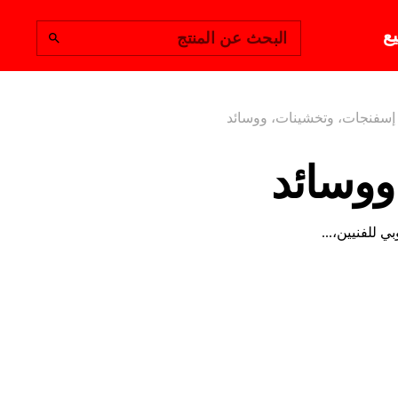
يع
البحث عن المنتج
إسفنجات، وتخشينات، ووسائد
ووسائد
 للفنيين،...