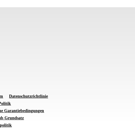
um
Datenschutzrichtlinie
olitik
ne Garantiebedingungen
ub Grundsatz
politik