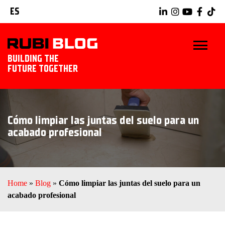
ES
BUILDING THE
FUTURE TOGETHER
INICIO
Cómo limpiar las juntas del suelo para un
TRUCOS Y CONSEJOS
acabado profesional
IDEAS Y PROYECTOS
HERRAMIENTAS RUBI
Home
»
Blog
»
Cómo limpiar las juntas del suelo para un
acabado profesional
EXPLORAR RUBI