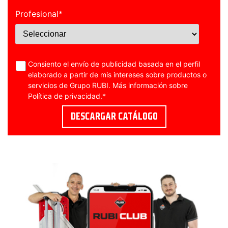
Profesional
*
Consiento el envío de publicidad basada en el perfil
elaborado a partir de mis intereses sobre productos o
servicios de Grupo RUBI. Más información sobre
Política de privacidad
.
*