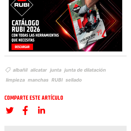
albañil
alicatar
junta
junta de dilatación
limpieza
manchas
RUBI
sellado
COMPARTE ESTE ARTÍCULO