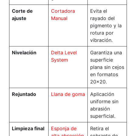
Corte de
Cortadora
Evita el
ajuste
Manual
rayado del
pigmento y la
rotura por
vibración.
Nivelación
Delta Level
Garantiza una
System
superficie
plana sin cejos
en formatos
20×20.
Rejuntado
Llana de goma
Aplicación
uniforme sin
abrasión
superficial.
Limpieza final
Esponja de
Retira el
alta absorción
sobrante de