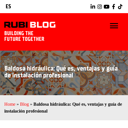
ES
BUILDING THE
FUTURE TOGETHER
INICIO
Baldosa hidráulica: Qué es, ventajas y guía
TRUCOS Y CONSEJOS
de instalación profesional
IDEAS Y PROYECTOS
HERRAMIENTAS RUBI
Home
»
Blog
»
Baldosa hidráulica: Qué es, ventajas y guía de
instalación profesional
EXPLORAR RUBI