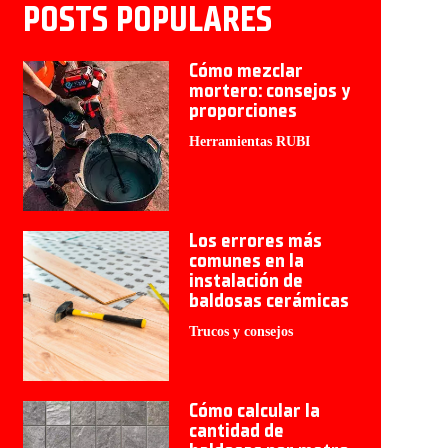
POSTS POPULARES
Cómo mezclar
mortero: consejos y
proporciones
Herramientas RUBI
Los errores más
comunes en la
instalación de
baldosas cerámicas
Trucos y consejos
Cómo calcular la
cantidad de