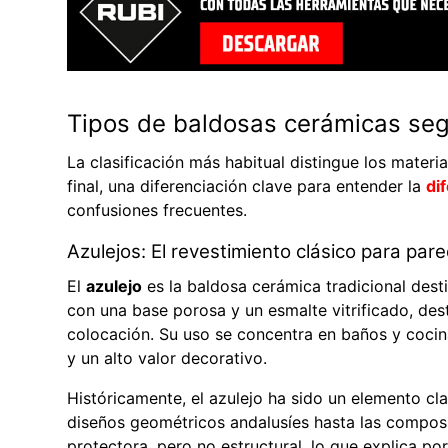
Tipos de baldosas cerámicas seg
La clasificación más habitual distingue los mater
final, una diferenciación clave para entender la
di
confusiones frecuentes.
Azulejos: El revestimiento clásico para pare
El
azulejo
es la baldosa cerámica tradicional dest
con una base porosa y un esmalte vitrificado, dest
colocación. Su uso se concentra en baños y cocin
y un alto valor decorativo.
Históricamente, el azulejo ha sido un elemento cl
diseños geométricos andalusíes hasta las composi
protectora, pero no estructural, lo que explica 