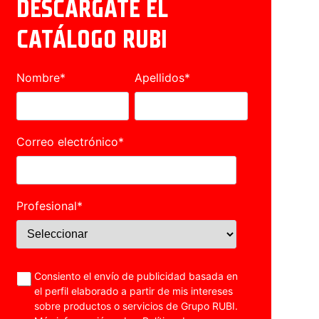
DESCÁRGATE EL
CATÁLOGO RUBI
Nombre
*
Apellidos
*
Correo electrónico
*
Profesional
*
Consiento el envío de publicidad basada en
el perfil elaborado a partir de mis intereses
sobre productos o servicios de Grupo RUBI.