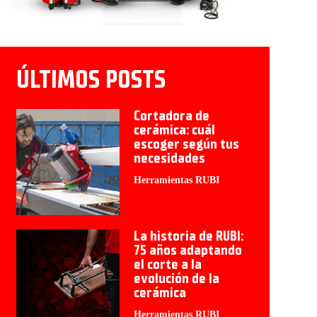
ÚLTIMOS POSTS
Cortadora de
cerámica: cuál
escoger según tus
necesidades
Herramientas RUBI
La historia de RUBI:
75 años adaptando
el corte a la
evolución de la
cerámica
Herramientas RUBI