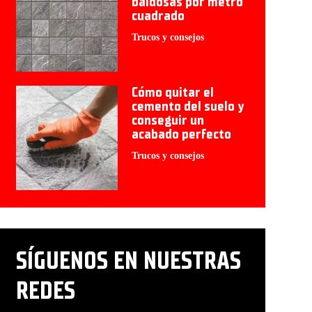
baldosas por metro
cuadrado
Trucos y consejos
Cómo quitar el
cemento del suelo y
conseguir un
acabado perfecto
Trucos y consejos
SÍGUENOS EN NUESTRAS
REDES