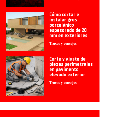
Cómo cortar e
instalar gres
porcelánico
espesorado de 20
mm en exteriores
Trucos y consejos
Corte y ajuste de
piezas perimetrales
en pavimento
elevado exterior
Trucos y consejos