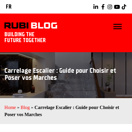
FR
BUILDING THE
FUTURE TOGETHER
BLOG
Carrelage Escalier : Guide pour Choisir et
TRUCS ET ASTUCES
Poser vos Marches
RUBI TOOLS
IDÉES CARRELAGE
Home
»
Blog
»
Carrelage Escalier : Guide pour Choisir et
Poser vos Marches
DÉCOUVREZ RUBI