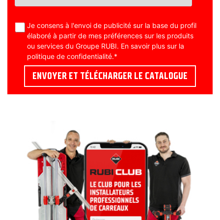
Je consens à l'envoi de publicité sur la base du profil
élaboré à partir de mes préférences sur les produits
ou services du Groupe RUBI. En savoir plus sur la
politique de confidentialité
.
*