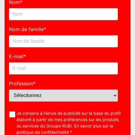
Nom
*
Nom de famille
*
E-mail
*
Profession
*
Je consens à l'envoi de publicité sur la base du profil
élaboré à partir de mes préférences sur les produits
ou services du Groupe RUBI. En savoir plus sur la
politique de confidentialité
.
*