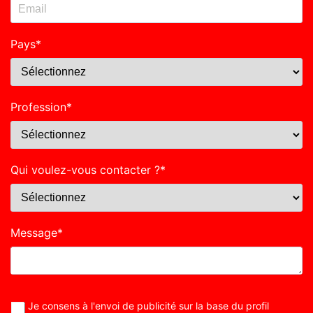
Pays
*
Profession
*
Qui voulez-vous contacter ?
*
Message
*
Je consens à l'envoi de publicité sur la base du profil