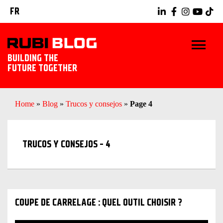
FR
BUILDING THE
FUTURE TOGETHER
BLOG
Home
»
Blog
»
Trucos y consejos
»
Page 4
TRUCS ET ASTUCES
TRUCOS Y CONSEJOS - 4
RUBI TOOLS
IDÉES CARRELAGE
DÉCOUVREZ RUBI
COUPE DE CARRELAGE : QUEL OUTIL CHOISIR ?