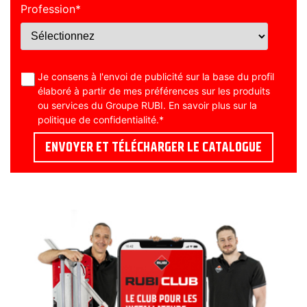
Profession
*
Je consens à l'envoi de publicité sur la base du profil
élaboré à partir de mes préférences sur les produits
ou services du Groupe RUBI. En savoir plus sur la
politique de confidentialité
.
*