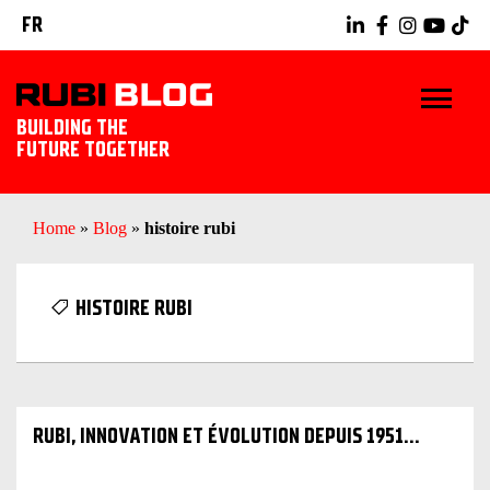
FR
BUILDING THE
FUTURE TOGETHER
BLOG
Home
»
Blog
»
histoire rubi
TRUCS ET ASTUCES
HISTOIRE RUBI
RUBI TOOLS
IDÉES CARRELAGE
RUBI, INNOVATION ET ÉVOLUTION DEPUIS 1951…
DÉCOUVREZ RUBI