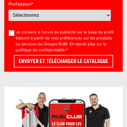
Profession
*
Je consens à l'envoi de publicité sur la base du profil
élaboré à partir de mes préférences sur les produits
ou services du Groupe RUBI. En savoir plus sur la
politique de confidentialité
.
*