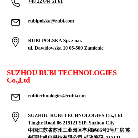
+48 22 644 51 61
rubipolska@rubi.com
RUBI POLSKA Sp. z o.o.
ul. Dawidowska 10 05-500 Zamienie
SUZHOU RUBI TECHNOLOGIES
Co.,Ltd
rubitechnologies@rubi.com
SUZHOU RUBI TECHNOLOGIES Co.,Ltd
Tinghe Road 86 215121 SIP, Suzhou City
中国江苏省苏州工业园区亭和路86号2号厂房 苏
州瑞比机电科技有限公司 邮政编码: 215121