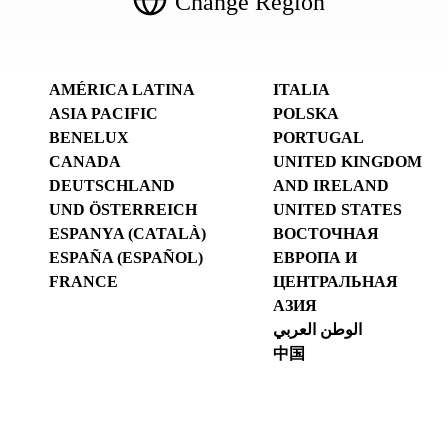
Change Region
AMÉRICA LATINA
ITALIA
ASIA PACIFIC
POLSKA
BENELUX
PORTUGAL
CANADA
UNITED KINGDOM
DEUTSCHLAND
AND IRELAND
UND ÖSTERREICH
UNITED STATES
ESPANYA (CATALÀ)
ВОСТОЧНАЯ
ESPAÑA (ESPAÑOL)
ЕВРОПА И
FRANCE
ЦЕНТРАЛЬНАЯ
АЗИЯ
الوطن العربي
中国