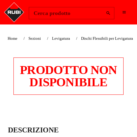
Change Region
Accedi
Cerca prodotto
Home
Sezioni
Levigatura
Dischi Flessibili per Levigatura
PRODOTTO NON
DISPONIBILE
ABRASIVI PER LA
DESCRIZIONE
LUCIDATURA CON