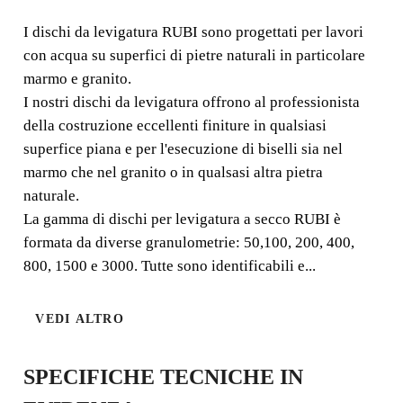
ACQUA BUFF BL.
I dischi da levigatura RUBI sono progettati per lavori
con acqua su superfici di pietre naturali in particolare
I dischi da levigatura RUBI sono progettati per lavori con
marmo e granito.
acqua su superfici di pietre naturali in particolare marmo
I nostri dischi da levigatura offrono al professionista
e granito.
della costruzione eccellenti finiture in qualsiasi
superfice piana e per l'esecuzione di biselli sia nel
marmo che nel granito o in qualsasi altra pietra
naturale.
La gamma di dischi per levigatura a secco RUBI è
formata da diverse granulometrie: 50,100, 200, 400,
800, 1500 e 3000. Tutte sono identificabili e...
MATERIALE
FINITURA DI
: PIETRA
QUALITÀ
NATURALE
VEDI ALTRO
SPECIFICHE TECNICHE IN