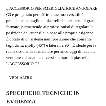
G3
L'ACCESSORIO PER SMERIGLIATRICE ANGOLARE
G3 è progettato per offrire massima versatilità e
ACCESSORIO PER IL
precisione nel taglio di piastrelle in ceramica di grande
TAGLIO ELETTRICO DI
formato, permettendo ai professionisti di regolare la
posizione dell’utensile in base alle proprie esigenze.
PIASTRELLE DI GRANDE
È dotato di un sistema multiposizione che consente
FORMATO E LASTRE
tagli dritti, a jolly (45°) e laterali a 90°. È ideale per la
CERAMICHE, SIA A SECCO
realizzazione di scanalature per ancoraggi di facciate
CHE A UMIDO.
ventilate e si adatta a diversi spessori di piastrella.
L'ACCESSORIO G3...
L'ACCESSORIO PER SMERIGLIATRICE
ANGOLARE G3 è progettato per offrire massima
VEDI ALTRO
versatilità e precisione nel taglio di piastrelle in ceramica
di grande formato, permettendo ai professionisti di
regolare la posizione dell’utensile in base alle proprie
SPECIFICHE TECNICHE IN
esigenze.
EVIDENZA