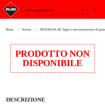
Change Region
Accedi
Cerca prodotto
Home
Sezioni
SISTEMA SLAB. Taglio e movimentazione di grand
PRODOTTO NON
DISPONIBILE
ACCESSORIO PER
DESCRIZIONE
SMERIGLIATRICE