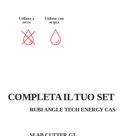
TAGLIO DI
Utilizzo a
Utilizzo con
ANCORAGG
TAGLIO A
TAGLIO
secco
acqua
IO PER
SECCO E
OBLIQUO
FACCIATA
UMIDO
(45º)
VENTILATA
COMPLETA IL TUO SET
RUBI ANGLE TECH ENERGY CAS
SLAB CUTTER G3