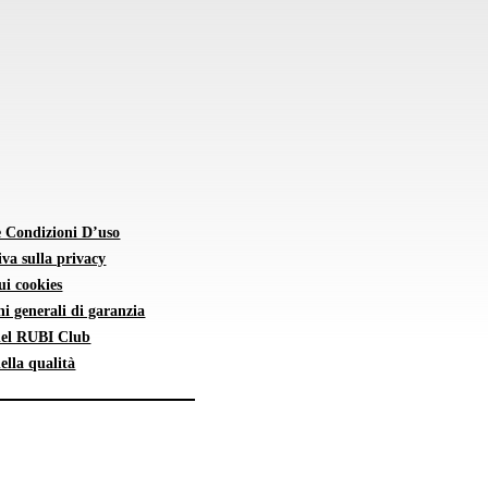
e Condizioni D’uso
va sulla privacy
sui cookies
i generali di garanzia
 del RUBI Club
della qualità