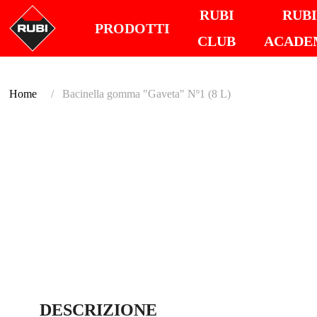
RUBI
RUB
PRODOTTI
CLUB
ACADE
Home
Bacinella gomma "Gaveta" Nº1 (8 L)
DESCRIZIONE