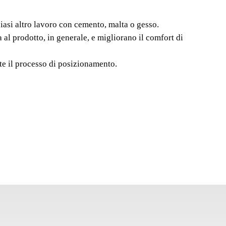
A" Nº1 (8 L)
asi altro lavoro con cemento, malta o gesso.
I-KANGURO sono progettati per l'uso nel processo di
 prodotto, in generale, e migliorano il comfort di
eramica o per qualsiasi altro lavoro con cemento, malta o
olto spesse dei vassoi RUBI-KANGURO e la loro
e il processo di posizionamento.
offrono una maggiore resistenza al prodotto, in
il comfort di guida.