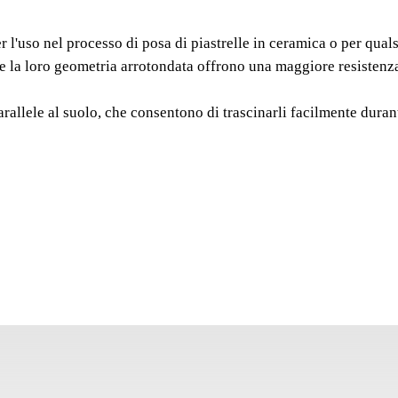
"GAVET
so nel processo di posa di piastrelle in ceramica o per qualsi
I vassoi in gomma RUB
 loro geometria arrotondata offrono una maggiore resistenza al
posa di piastrelle in c
gesso. Le maniglie m
le al suolo, che consentono di trascinarli facilmente durant
geometria arrotondata 
generale, e migliorano 