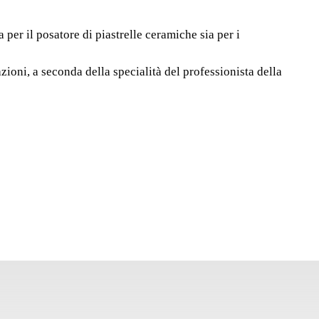
UBTRAY" (7 L)
il posatore di piastrelle ceramiche sia per i
 in gomma "RUBTRAY" RUBI-KANGURO è composta
i molto versatili, sia per il posatore di piastrelle
oni, a seconda della specialità del professionista della
essionisti del settore edile in generale. I secchi in
I-KANGURO, per la loro rigidità e resistenza,
i per varie azioni, a seconda della specialità del
struzione e delle sue esigenze.