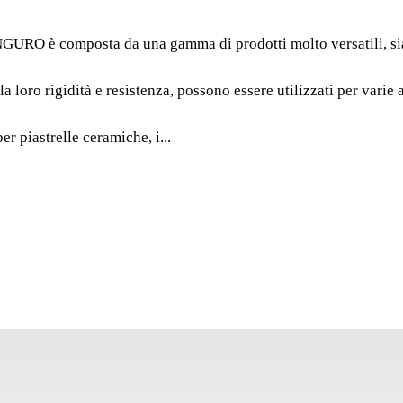
Nº0 "R
 composta da una gamma di prodotti molto versatili, sia per 
La gamma di secchi
da una gamma di prodott
rigidità e resistenza, possono essere utilizzati per varie azi
ceramiche sia per i prof
gomma "RUBTRAY" RUB
er piastrelle ceramiche, i...
possono essere utilizzat
professionista della co