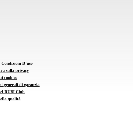
e Condizioni D’uso
va sulla privacy
sui cookies
i generali di garanzia
 del RUBI Club
della qualità