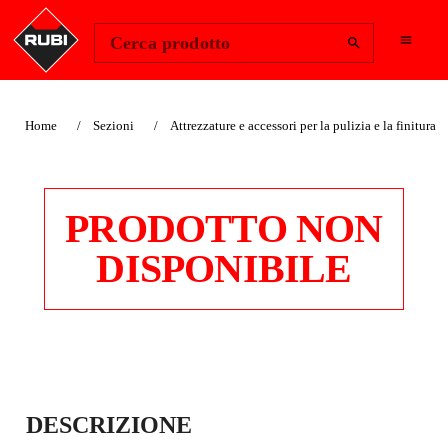
Change Region
Accedi
Cerca prodotto
Home
Sezioni
Attrezzature e accessori per la pulizia e la finitura
PRODOTTO NON
DISPONIBILE
CERA PER
DESCRIZIONE
MATERIALI NON