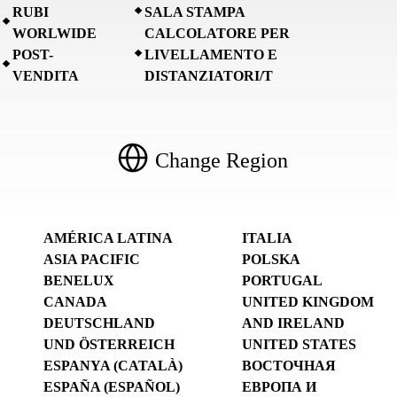
RUBI
SALA STAMPA
WORLWIDE
CALCOLATORE PER
POST-
LIVELLAMENTO E
VENDITA
DISTANZIATORI/T
Change Region
AMÉRICA LATINA
ITALIA
ASIA PACIFIC
POLSKA
BENELUX
PORTUGAL
CANADA
UNITED KINGDOM
DEUTSCHLAND
AND IRELAND
UND ÖSTERREICH
UNITED STATES
ESPANYA (CATALÀ)
ВОСТОЧНАЯ
ESPAÑA (ESPAÑOL)
ЕВРОПА И