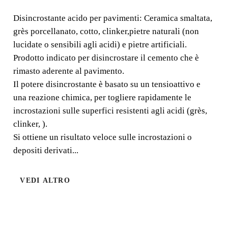
POROSI
Disincrostante acido per pavimenti: Ceramica smaltata,
grès porcellanato, cotto, clinker,pietre naturali (non
Disincrostante acido per pavimenti: Ceramica smaltata,
lucidate o sensibili agli acidi) e pietre artificiali.
grès porcellanato, cotto, clinker,pietre naturali (non
Prodotto indicato per disincrostare il cemento che è
lucidate o sensibili agli acidi) e pietre artificiali.
rimasto aderente al pavimento.
Il potere disincrostante è basato su un tensioattivo e
una reazione chimica, per togliere rapidamente le
incrostazioni sulle superfici resistenti agli acidi (grès,
clinker, ).
Si ottiene un risultato veloce sulle incrostazioni o
depositi derivati...
VEDI ALTRO