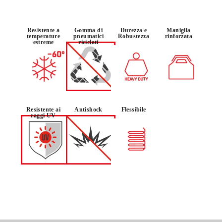
Resistente a
Gomma di
Durezza e
Maniglia
temperature
pneumatici
Robustezza
rinforzata
estreme
riciclati
Resistente ai
Antishock
Flessibile
raggi UV