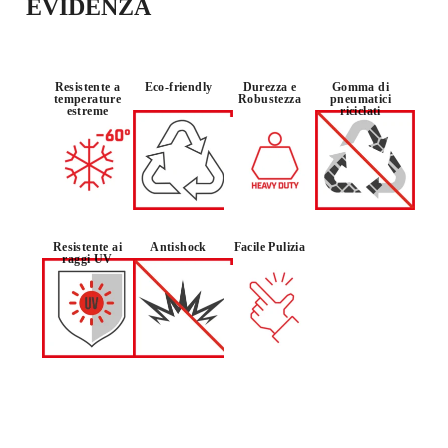
EVIDENZA
Resistente a
Eco-friendly
Durezza e
Gomma di
temperature
Robustezza
pneumatici
estreme
riciclati
Resistente ai
Antishock
Facile Pulizia
raggi UV