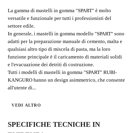
La gamma di mastelli in gomma "SPART" è molto
La gamma di mastelli in gomma "SPART" è molto
versatile e funzionale per tutti i professionisti del
versatile e funzionale per tutti i professionisti del settore
settore edile.
edile. In generale, i mastelli in gomma modello "SPART"
In generale, i mastelli in gomma modello "SPART" sono
sono adatti per la preparazione manuale di cemento,
adatti per la preparazione manuale di cemento, malta e
malta e qualsiasi altro tipo di miscela di pasta, ma la loro
funzione principale è il caricamento di materiali solidi e
qualsiasi altro tipo di miscela di pasta, ma la loro
l'evacuazione dei detriti di costruzione.
funzione principale è il caricamento di materiali solidi
e l'evacuazione dei detriti di costruzione.
Tutti i modelli di mastelli in gomma "SPART" RUBI-
KANGURO hanno un design asimmetrico, che consente
all'utente di...
VEDI ALTRO
SPECIFICHE TECNICHE IN