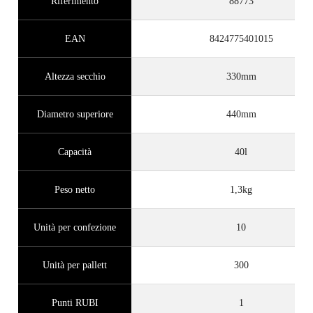
Riferimento
88773
EAN
8424775401015
Altezza secchio
330mm
Diametro superiore
440mm
Capacità
40l
Peso netto
1,3kg
Unità per confezione
10
Unità per pallett
300
Punti RUBI
1