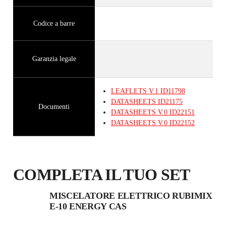
Codice a barre
Garanzia legale
LEAFLETS
V.1
ID11798
DATASHEETS
ID21175
Documenti
DATASHEETS
V.0
ID22151
DATASHEETS
V.0
ID22152
COMPLETA IL TUO SET
MISCELATORE ELETTRICO RUBIMIX
E-10 ENERGY CAS