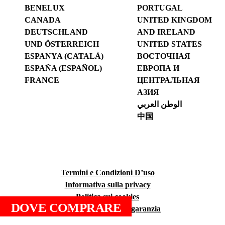
BENELUX
PORTUGAL
CANADA
UNITED KINGDOM
DEUTSCHLAND
AND IRELAND
UND ÖSTERREICH
UNITED STATES
ESPANYA (CATALÀ)
ВОСТОЧНАЯ
ESPAÑA (ESPAÑOL)
ЕВРОПА И
FRANCE
ЦЕНТРАЛЬНАЯ
АЗИЯ
الوطن العربي
中国
Termini e Condizioni D’uso
Informativa sulla privacy
Politica sui cookies
DOVE COMPRARE
Condizioni generali di garanzia
Politica del RUBI Club