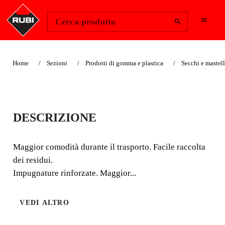
Change Region
Accedi
Cerca prodotto
Home
Sezioni
Prodotti di gomma e plastica
Secchi e mastell
CESTO PLASTICA
DESCRIZIONE
Nº3 "FLEXTUB"
(40L)
Maggior comodità durante il trasporto. Facile raccolta
dei residui.
Maggior comodità durante il trasporto. Facile raccolta dei
Impugnature rinforzate. Maggior...
residui. Impugnature rinforzate. Maggior resistenza.
Leggero.
VEDI ALTRO