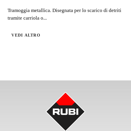
CON TRAMOGGIA
Tramoggia metallica. Disegnata per lo scarico di detriti
tramite carriola o...
METALLICA
"RUBCHUTE"
VEDI ALTRO
Tramoggia metallica. Disegnata per lo scarico di detriti
tramite carriola o badile.