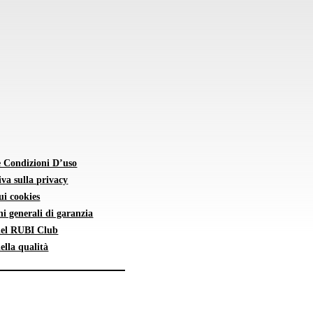
e Condizioni D’uso
va sulla privacy
sui cookies
i generali di garanzia
 del RUBI Club
della qualità