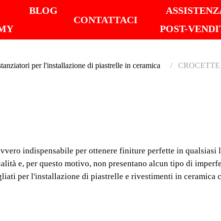
I
BLOG
ASSISTENZ
CONTATTACI
MY
POST-VENDI
tanziatori per l'installazione di piastrelle in ceramica
CROCETTE 
CROCE
I distanziatori RUBI s
per ottenere finiture pe
ero indispensabile per ottenere finiture perfette in qualsiasi l
ceramiche. RUBI produ
alità e, per questo motivo, non presentano alcun tipo di imperf
liati per l'installazione di piastrelle e rivestimenti in ceramica