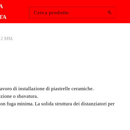
Change Region
Accedi
|
A
Cerca prodotto
TA
2 MM.
TTE 2 MM.
ono, senza dubbio, una gamma davvero indispensabile
rfette in qualsiasi lavoro di installazione di piastrelle
avoro di installazione di piastrelle ceramiche.
ce giunti con un mater
ezione o sbavatura.
 con fuga minima. La solida struttura dei distanziatori per