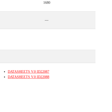
1680
---
DATASHEETS
V.0
ID22087
DATASHEETS
V.0
ID22088