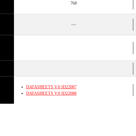
768
---
DATASHEETS
V.0
ID22087
DATASHEETS
V.0
ID22088