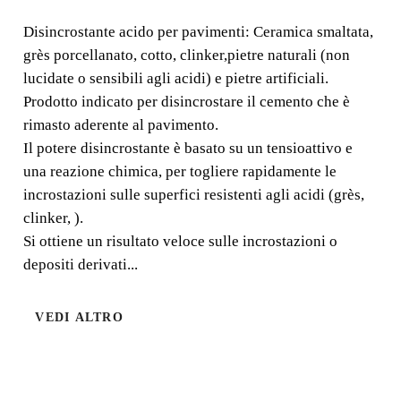
PORCELLANATO
Disincrostante acido per pavimenti: Ceramica smaltata,
grès porcellanato, cotto, clinker,pietre naturali (non
Disincrostante acido per pavimenti: Ceramica smaltata,
lucidate o sensibili agli acidi) e pietre artificiali.
grès porcellanato, cotto, clinker,pietre naturali (non
Prodotto indicato per disincrostare il cemento che è
lucidate o sensibili agli acidi) e pietre artificiali.
rimasto aderente al pavimento.
Il potere disincrostante è basato su un tensioattivo e
una reazione chimica, per togliere rapidamente le
incrostazioni sulle superfici resistenti agli acidi (grès,
clinker, ).
Si ottiene un risultato veloce sulle incrostazioni o
depositi derivati...
VEDI ALTRO