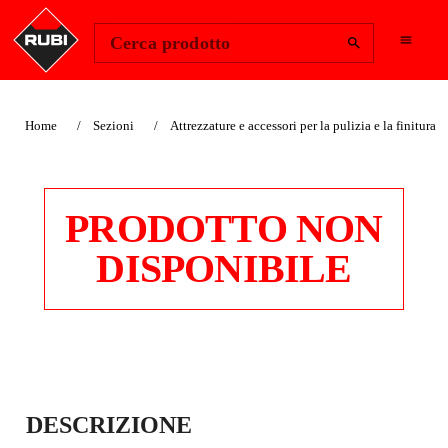
Change Region
Accedi
Cerca prodotto
Home
Sezioni
Attrezzature e accessori per la pulizia e la finitura
PRODOTTO NON
DISPONIBILE
DETERGENTE PER
DESCRIZIONE
GRES