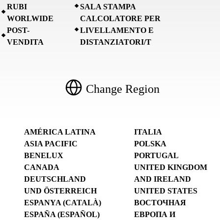
RUBI
SALA STAMPA
WORLWIDE
CALCOLATORE PER
POST-
LIVELLAMENTO E
VENDITA
DISTANZIATORI/T
Change Region
AMÉRICA LATINA
ITALIA
ASIA PACIFIC
POLSKA
BENELUX
PORTUGAL
CANADA
UNITED KINGDOM
DEUTSCHLAND
AND IRELAND
UND ÖSTERREICH
UNITED STATES
ESPANYA (CATALÀ)
ВОСТОЧНАЯ
ESPAÑA (ESPAÑOL)
ЕВРОПА И