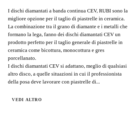
CERAMICA
I dischi diamantati a banda continua CEV, RUBI sono la
migliore opzione per il taglio di piastrelle in ceramica.
CONTINUO-CEV
La combinazione tra il grano di diamante e i metalli che
formano la lega, fanno dei dischi diamantati CEV un
I dischi diamantati a banda continua CEV, RUBI sono la
prodotto perfetto per il taglio generale di piastrelle in
migliore opzione per il taglio di piastrelle in ceramica. La
ceramica come bicottura, monocottura e gres
combinazione tra il grano di diamante e i metalli che
porcellanato.
formano la lega, fanno dei dis
I dischi diamantati CEV si adattano, meglio di qualsiasi
altro disco, a quelle situazioni in cui il professionista
della posa deve lavorare con piastrelle di...
VEDI ALTRO