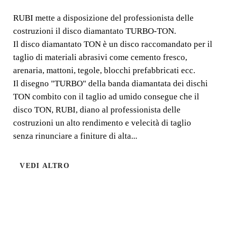
MATERIALE
RUBI mette a disposizione del professionista delle
costruzioni il disco diamantato TURBO-TON.
ABRASIVO TURBO-
Il disco diamantato TON è un disco raccomandato per il
TON
taglio di materiali abrasivi come cemento fresco,
arenaria, mattoni, tegole, blocchi prefabbricati ecc.
(DISCONTINUED)
Il disegno "TURBO" della banda diamantata dei dischi
TON combito con il taglio ad umido consegue che il
RUBI mette a disposizione del professionista delle
disco TON, RUBI, diano al professionista delle
costruzioni il disco diamantato TURBO-TON. Il disco
costruzioni un alto rendimento e velecità di taglio
diamantato TON è un disco raccomandato per il taglio di
senza rinunciare a finiture di alta...
materiali abrasivi come cemento fresco, arenaria,
mattoni, tegole, blocchi prefabbricati ecc.
VEDI ALTRO