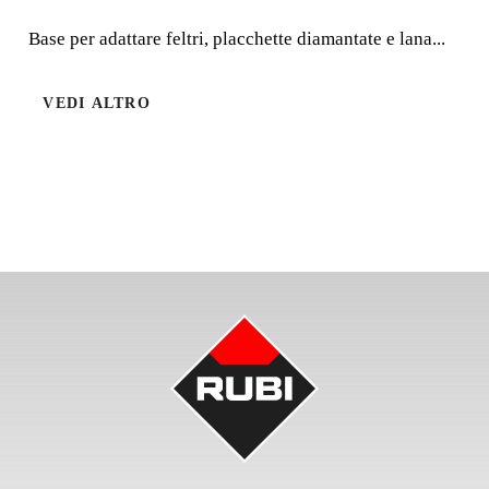
FELTRO
Base per adattare feltri, placchette diamantate e lana...
Base per adattare feltri, placchette diamantate e lana
VEDI ALTRO
d'acciaio.