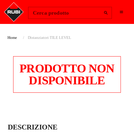
Change Region
Accedi
Cerca prodotto
Home
Distanziatori TILE LEVEL
PRODOTTO NON
DISPONIBILE
DISTANZIATORI
DESCRIZIONE
TILE LEVEL