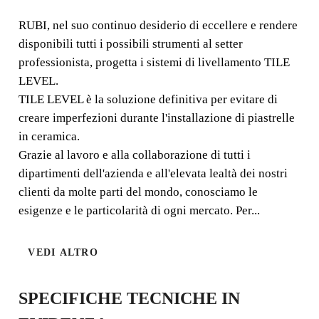
RUBI, nel suo continuo desiderio di eccellere e rendere
RUBI, nel suo continuo desiderio di eccellere e rendere
disponibili tutti i possibili strumenti al setter
disponibili tutti i possibili strumenti al setter
professionista, progetta i sistemi di livellamento TILE
professionista, progetta i sistemi di livellamento TILE
LEVEL.
LEVEL.
TILE LEVEL è la soluzione definitiva per evitare di
creare imperfezioni durante l'installazione di piastrelle
in ceramica.
Grazie al lavoro e alla collaborazione di tutti i
dipartimenti dell'azienda e all'elevata lealtà dei nostri
clienti da molte parti del mondo, conosciamo le
esigenze e le particolarità di ogni mercato. Per...
VEDI ALTRO
SPECIFICHE TECNICHE IN