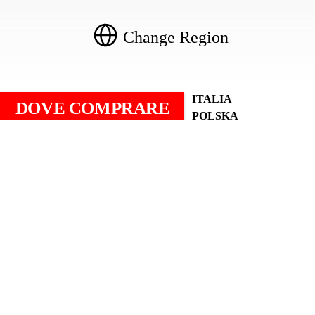
Change Region
AMÉRICA LATINA
ITALIA
DOVE COMPRARE
ASIA PACIFIC
POLSKA
BENELUX
PORTUGAL
CANADA
UNITED KINGDOM
DEUTSCHLAND
AND IRELAND
UND ÖSTERREICH
UNITED STATES
ESPANYA (CATALÀ)
ВОСТОЧНАЯ
ESPAÑA (ESPAÑOL)
ЕВРОПА И
FRANCE
ЦЕНТРАЛЬНАЯ
АЗИЯ
الوطن العربي
中国