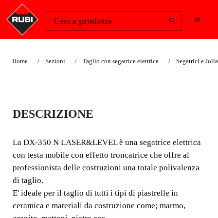
Change Region
Accedi
Cerca prodotto
Home
Sezioni
Taglio con segatrice elettrica
Segatrici e Jolla
DX-350 N 1300
DESCRIZIONE
MACCHINA CON EFFETTO
TRONCATRICE, PER
La DX-350 N LASER&LEVEL è una segatrice elettrica
GRANDI FORMATI E
con testa mobile con effetto troncatrice che offre al
professionista delle costruzioni una totale polivalenza
SPESSORI.
di taglio.
La DX-350 N LASER&LEVEL è una segatrice elettrica
E' ideale per il taglio di tutti i tipi di piastrelle in
con testa mobile con effetto troncatrice che offre al
ceramica e materiali da costruzione come; marmo,
professionista delle costruzioni una totale polivalenza di