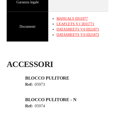
Garanzia legale
MANUALS
ID11977
LEAFLETS
V.1
ID11771
Documenti
DATASHEETS
V.0
ID21871
DATASHEETS
V.0
ID21872
ACCESSORI
BLOCCO PULITORE
Ref:
05973
BLOCCO PULITORE - N
Ref:
05974