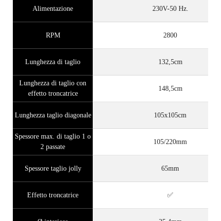
Alimentazione
230V-50 Hz.
RPM
2800
Lunghezza di taglio
132,5cm
Lunghezza di taglio con
148,5cm
effetto troncatrice
Lunghezza taglio diagonale
105x105cm
Spessore max. di taglio 1 o
105/220mm
2 passate
Spessore taglio jolly
65mm
Effetto troncatrice
✅