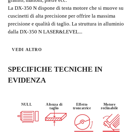
granito, mattoni, pietre ecc.
taglio.
La DX-350 N dispone di testa motore che si muove su
cuscinetti di alta precisione per offrire la massima
precisione e qualità di taglio. La struttura in alluminio
dalla DX-350 N LASER&LEVEL...
UTILIZZO :
VERSATILIT
VEDI ALTRO
POTENZA
INTENSIVO
A'
SPECIFICHE TECNICHE IN
EVIDENZA
NULL
Altezza di
Effetto
Motore
taglio
troncatrice
reclinabile
REGISTRANDO QUESTO