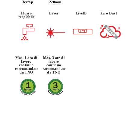
PRODOTTO NEL RUBI CLUB
3cv/hp
220mm
GUADAGNA
FINO A 570
Flusso
Laser
Livello
Zero Dust
PUNTI RUBI
regolabile
GARANZIA GRATUITA
ESTESA SUI PRODOTTI
IDONEI
Mas. 1 ora di
Mas. 3 ore di
lavoro
lavoro
continuo
continuo
raccomandato
raccomandate
da TNO
da TNO