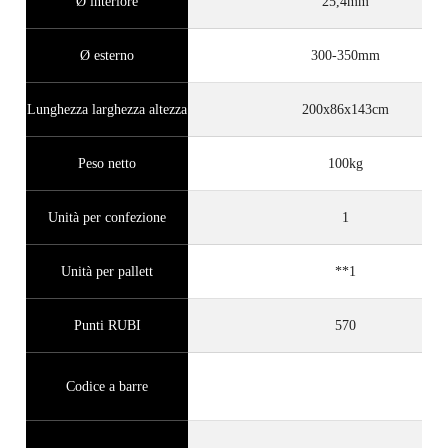
Ø interiore
25,4mm
Ø esterno
300-350mm
Lunghezza larghezza altezza
200x86x143cm
Peso netto
100kg
Unità per confezione
1
Unità per pallett
**1
Punti RUBI
570
Codice a barre