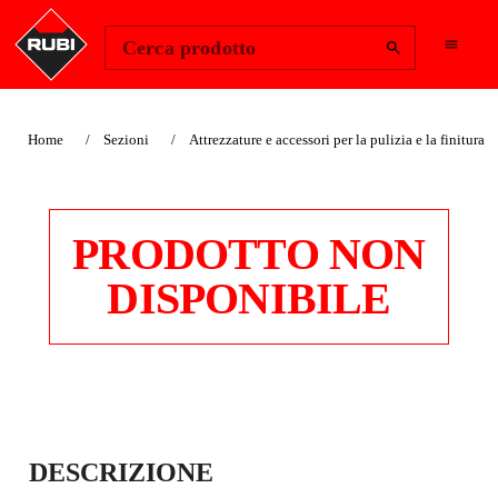
Change Region
Accedi
Cerca prodotto
Home
Sezioni
Attrezzature e accessori per la pulizia e la finitura
PRODOTTO NON
DISPONIBILE
EFFETTO BAGNATO
DESCRIZIONE