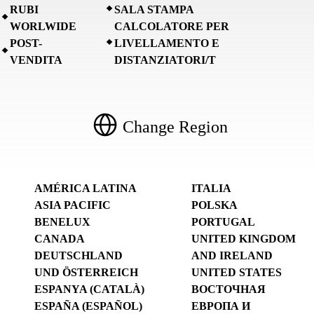
RUBI
SALA STAMPA
WORLWIDE
CALCOLATORE PER
POST-
LIVELLAMENTO E
VENDITA
DISTANZIATORI/T
Change Region
AMÉRICA LATINA
ITALIA
ASIA PACIFIC
POLSKA
BENELUX
PORTUGAL
CANADA
UNITED KINGDOM
DEUTSCHLAND
AND IRELAND
UND ÖSTERREICH
UNITED STATES
ESPANYA (CATALÀ)
ВОСТОЧНАЯ
ESPAÑA (ESPAÑOL)
ЕВРОПА И