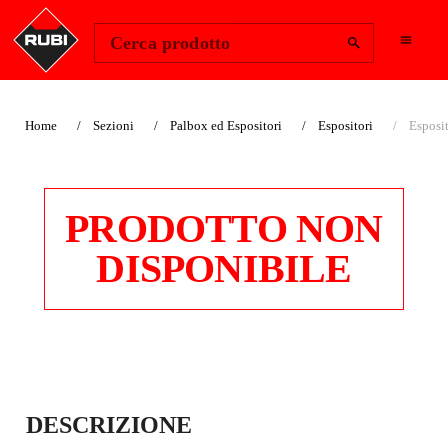
Change Region
Accedi
Cerca prodotto
Home
Sezioni
Palbox ed Espositori
Espositori
Esposi
PRODOTTO NON
DISPONIBILE
ESPOSITORE
DESCRIZIONE
RUBIMIX