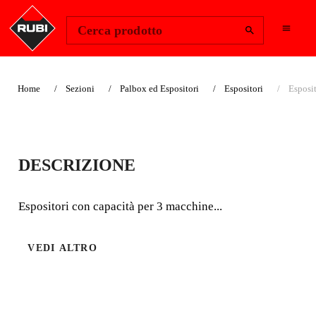
Change Region
Accedi
Cerca prodotto
Home
Sezioni
Palbox ed Espositori
Espositori
Esposit
ESPOSITORE
DESCRIZIONE
TAGLIAPIASTRELL
E MANUALI
Espositori con capacità per 3 macchine...
Espositori con capacità per 3 macchine manuali
VEDI ALTRO