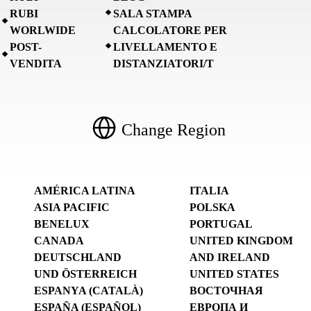
RUBI
SALA STAMPA
WORLWIDE
CALCOLATORE PER
POST-
LIVELLAMENTO E
VENDITA
DISTANZIATORI/T
Change Region
AMÉRICA LATINA
ITALIA
ASIA PACIFIC
POLSKA
BENELUX
PORTUGAL
CANADA
UNITED KINGDOM
DEUTSCHLAND
AND IRELAND
UND ÖSTERREICH
UNITED STATES
ESPANYA (CATALÀ)
ВОСТОЧНАЯ
ESPAÑA (ESPAÑOL)
ЕВРОПА И