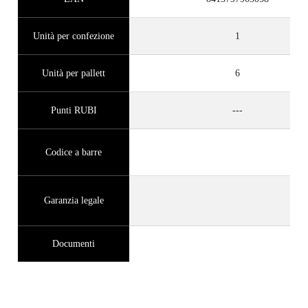
Unità per confezione
1
Unità per pallett
6
Punti RUBI
---
Codice a barre
Garanzia legale
Documenti