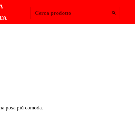
Change Region
Accedi
|
A
Cerca prodotto
TA
 STADIA
 stadia RUBI il professionista può fissare la stadia con
bricati in acciaio bicromato per offrire la migliore
ne.
 una posa più comoda.