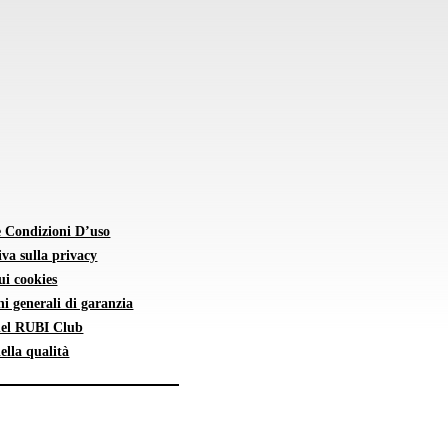
e Condizioni D’uso
va sulla privacy
sui cookies
i generali di garanzia
 del RUBI Club
della qualità