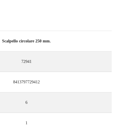
Scalpello circolare 250 mm.
72941
8413797729412
6
1