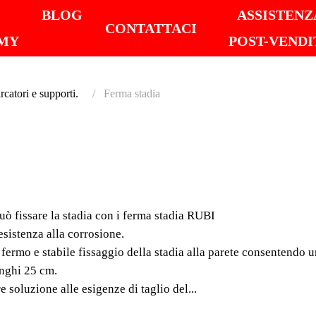
I
BLOG
ASSISTENZ
CONTATTACI
MY
POST-VENDI
catori e supporti.
Ferma stadia
FERMA
Come con i supporti per
i ferma stadia RUBI Fab
uò fissare la stadia con i ferma stadia RUBI
resistenza alla corrosio
esistenza alla corrosione.
n fermo e stabile fissaggio della stadia alla parete consentendo
unghi 25 cm.
e soluzione alle esigenze di taglio del...