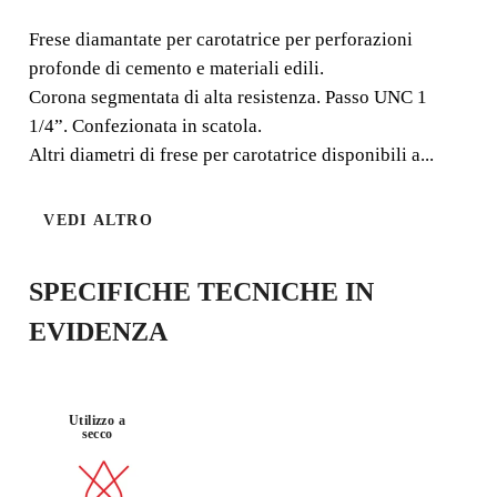
Frese diamantate per carotatrice per perforazioni
Frese diamantate per carotatrice per perforazioni
profonde di cemento e materiali edili.
profonde di cemento e materiali edili. Corona segmentata
Corona segmentata di alta resistenza. Passo UNC 1
di alta resistenza. Passo UNC 1 1/4”. Confezionata in
1/4”. Confezionata in scatola.
scatola.
Altri diametri di frese per carotatrice disponibili a...
VEDI ALTRO
SPECIFICHE TECNICHE IN
EVIDENZA
Utilizzo a
secco