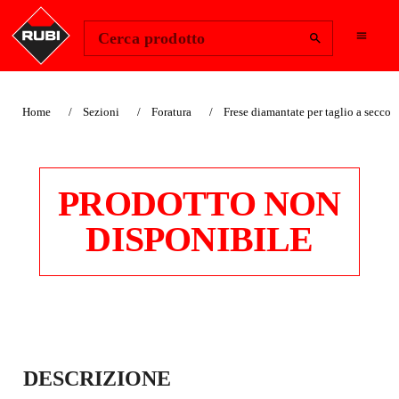
Change Region
Accedi
Cerca prodotto
Home
Sezioni
Foratura
Frese diamantate per taglio a secco
PRODOTTO NON
DISPONIBILE
FRESE TAGLIO A
DESCRIZIONE
SECCO