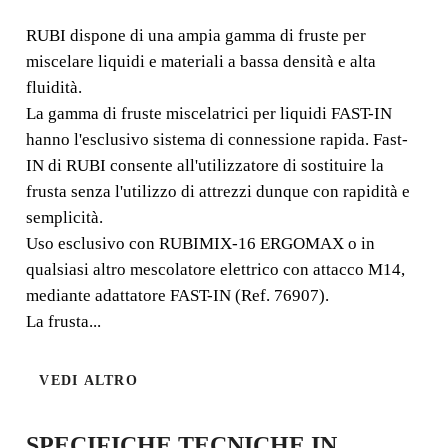
LIQUIDI FAST-IN
RUBI dispone di una ampia gamma di fruste per
miscelare liquidi e materiali a bassa densità e alta
RUBI dispone di una ampia gamma di fruste per
fluidità.
miscelare liquidi e materiali a bassa densità e alta fluidità.
La gamma di fruste miscelatrici per liquidi FAST-IN
hanno l'esclusivo sistema di connessione rapida. Fast-
IN di RUBI consente all'utilizzatore di sostituire la
frusta senza l'utilizzo di attrezzi dunque con rapidità e
semplicità.
Uso esclusivo con RUBIMIX-16 ERGOMAX o in
qualsiasi altro mescolatore elettrico con attacco M14,
mediante adattatore FAST-IN (Ref. 76907).
La frusta...
VEDI ALTRO
SPECIFICHE TECNICHE IN