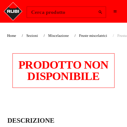
Change Region
Accedi
Cerca prodotto
Home
Sezioni
Miscelazione
Fruste miscelatrici
Frusta
PRODOTTO NON
DISPONIBILE
FRUSTA
DESCRIZIONE
MISCELATRICE