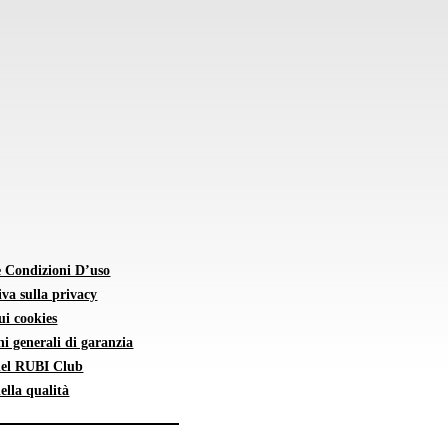
e Condizioni D’uso
va sulla privacy
sui cookies
i generali di garanzia
 del RUBI Club
della qualità