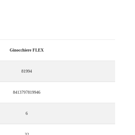
Ginocchiere FLEX
81994
8413797819946
6
32