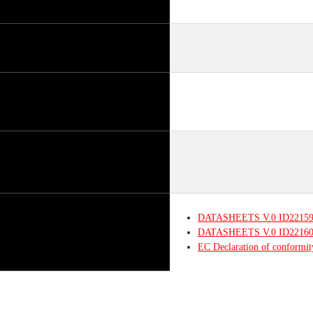
DATASHEETS
V.0
ID2215
DATASHEETS
V.0
ID2216
EC Declaration of conformi