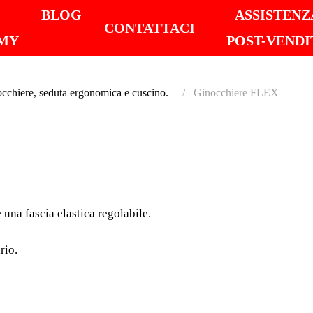
I
BLOG
ASSISTENZ
CONTATTACI
MY
POST-VENDI
cchiere, seduta ergonomica e cuscino.
Ginocchiere FLEX
GINOC
Protezione ergonomica f
regolabile. Ginocchiere
una fascia elastica regolabile.
materiale morbido adatt
rio.