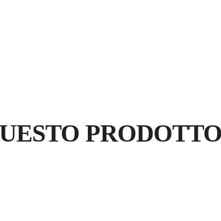
TUTTI I
TERRENI
4X4
QUESTO PRODOTT
RE
G
GA
PR