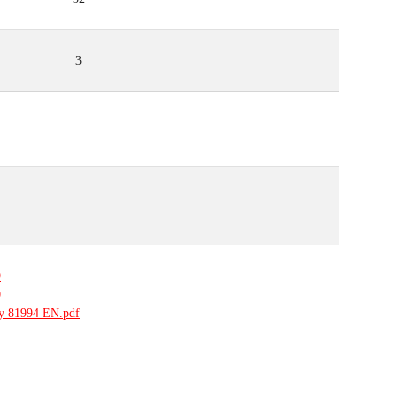
3
9
0
ty 81994 EN.pdf