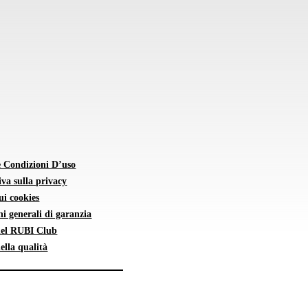
e Condizioni D’uso
va sulla privacy
sui cookies
i generali di garanzia
 del RUBI Club
della qualità