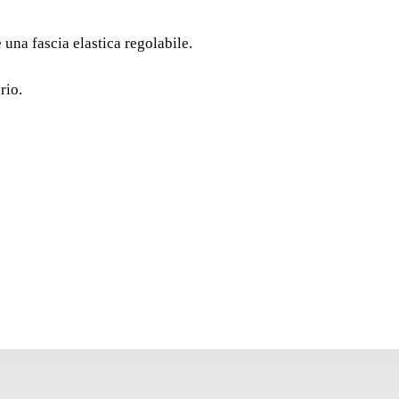
PROFE
una fascia elastica regolabile.
Protezione ergonomica f
regolabile. Ginocchiere
rio.
materiale morbido adatt