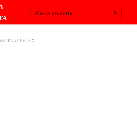
Change Region
Accedi
|
A
Cerca prodotto
TA
SIONALI FLEX
CHIERE