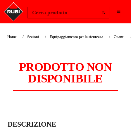
Change Region
Accedi
Cerca prodotto
Home
Sezioni
Equipaggiamento per la sicurezza
Guanti
PRODOTTO NON
DISPONIBILE
GUANTI
DESCRIZIONE
CONDUTTORE