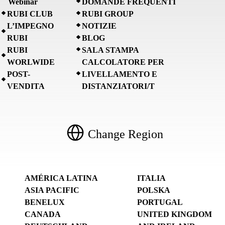
Webinar
DOMANDE FREQUENTI
RUBI CLUB
RUBI GROUP
L’IMPEGNO
NOTIZIE
RUBI
BLOG
RUBI
SALA STAMPA
WORLWIDE
CALCOLATORE PER
POST-
LIVELLAMENTO E
VENDITA
DISTANZIATORI/T
Change Region
AMÉRICA LATINA
ITALIA
ASIA PACIFIC
POLSKA
BENELUX
PORTUGAL
CANADA
UNITED KINGDOM