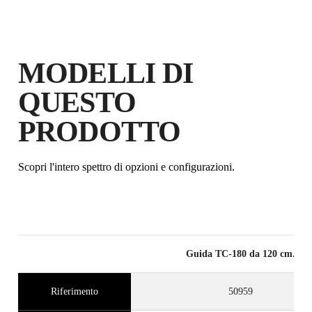
MODELLI DI
QUESTO
REGISTRANDO QUESTO
PRODOTTO
PRODOTTO NEL RUBI CLUB
GUADAGNA
FINO A 24
PUNTI
RUBI
Scopri l'intero spettro di opzioni e configurazioni.
GARANZIA GRATUITA
ESTESA SUI PRODOTTI
IDONEI
Guida TC-180 da 120 cm.
Riferimento
50959