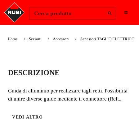
Change Region
Accedi
Cerca prodotto
Home
Sezioni
Accessori
Accessori TAGLIO ELETTRICO
GUIDA PER TC-180
DESCRIZIONE
Guida di alluminio per realizzare tagli retti. Possibilitá di
unire diverse guide mediante il connettore (Ref. 50957)
Guida di alluminio per realizzare tagli retti. Possibilitá
di unire diverse guide mediante il connettore (Ref....
VEDI ALTRO