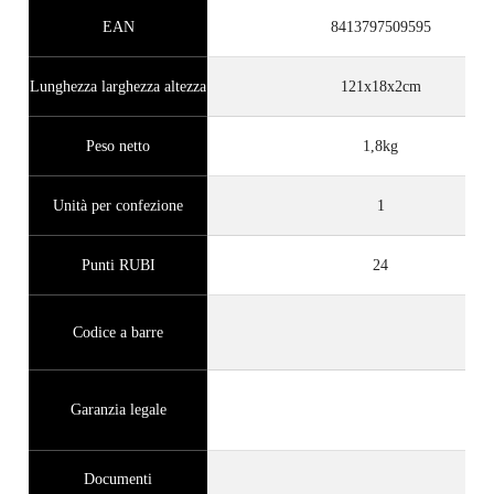
EAN
8413797509595
Lunghezza larghezza altezza
121x18x2cm
Peso netto
1,8kg
Unità per confezione
1
Punti RUBI
24
Codice a barre
Garanzia legale
Documenti