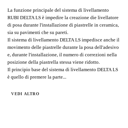
SYSTEM
La funzione principale del sistema di livellamento
RUBI DELTA LS è impedire la creazione die livellatore
La funzione principale del sistema di livellamento RUBI
di posa durante l'installazione di piastrelle in ceramica,
DELTA LS è impedire la creazione die livellatore di posa
sia su pavimenti che su pareti.
durante l'installazione di piastrelle in ceramica, sia su
Il sistema di livellamento DELTA LS impedisce anche il
pavimenti che su pareti. Il
movimento delle piastrelle durante la posa dell'adesivo
e, durante l'installazione, il numero di correzioni nella
posizione della piastrella stessa viene ridotto.
Il principio base del sistema di livellamento DELTA LS
è quello di premere la parte...
VEDI ALTRO