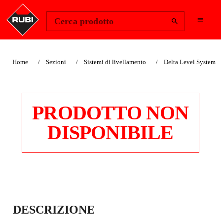
Change Region
Accedi
Cerca prodotto
Home
Sezioni
Sistemi di livellamento
Delta Level System
PRODOTTO NON
DISPONIBILE
KIT DELTA
DESCRIZIONE
LEVELLING