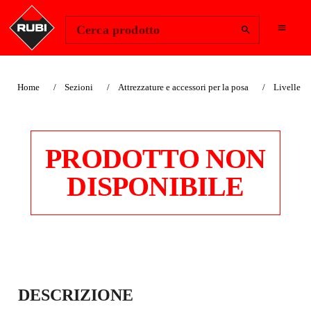
Change Region
Accedi
Cerca prodotto
Home
Sezioni
Attrezzature e accessori per la posa
Livelle
PRODOTTO NON
DISPONIBILE
LIVELLE
DESCRIZIONE
RETTANGOLARI