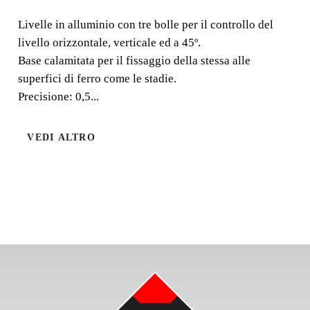
MAGNETICHE
Livelle in alluminio con tre bolle per il controllo del
livello orizzontale, verticale ed a 45º.
Livelle in alluminio con tre bolle per il controllo del
Base calamitata per il fissaggio della stessa alle
livello orizzontale, verticale ed a 45º. Base calamitata per
superfici di ferro come le stadie.
il fissaggio della stessa alle superfici di ferro come le
Precisione: 0,5...
stadie. Precisione: 0,5
VEDI ALTRO